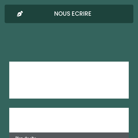
NOUS ECRIRE
AMRESO-BETHEL
Mentions Légales
Confidentialité
Nous écrire
RSE