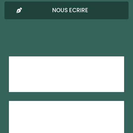
NOUS ECRIRE
AMRESO-BETHEL
Mentions Légales
Confidentialité
Nous écrire
RSE
Plan du site