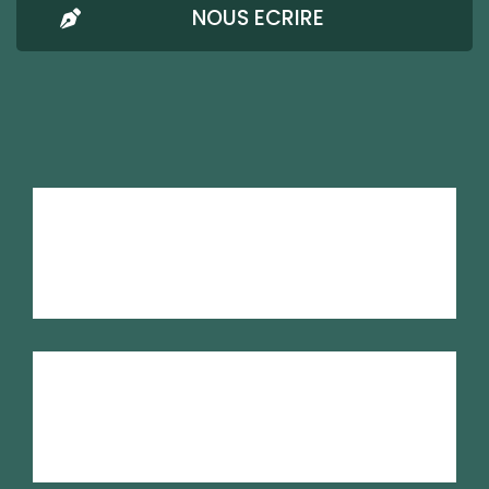
NOUS ECRIRE
AMRESO-BETHEL
Mentions Légales
Confidentialité
Nous écrire
RSE
Plan du site