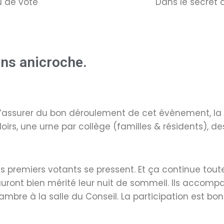
u de vote
Dans le secret d
ans anicroche.
’assurer du bon déroulement de cet évènement, la s
irs, une urne par collège (familles & résidents), des
Les premiers votants se pressent. Et ça continue toute
 auront bien mérité leur nuit de sommeil. Ils acco
ambre à la salle du Conseil. La participation est bon