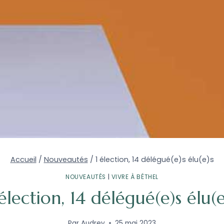
Accueil
/
Nouveautés
/
1 élection, 14 délégué(e)s élu(e)s
NOUVEAUTÉS
|
VIVRE À BÉTHEL
 élection, 14 délégué(e)s élu(e
Par
Audrey
25 mai 2023