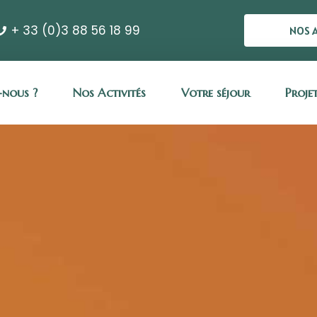
+ 33 (0)3 88 56 18 99
NOS 
nous ?
Nos Activités
Votre séjour
Proje